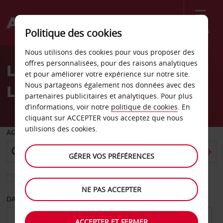
Menu
Politique des cookies
Welcome
Nous utilisons des cookies pour vous proposer des
to
offres personnalisées, pour des raisons analytiques
Location de voiture
Avis
et pour améliorer votre expérience sur notre site.
Nous partageons également nos données avec des
Louvain
partenaires publicitaires et analytiques. Pour plus
d’informations, voir notre
politique de cookies
. En
cliquant sur ACCEPTER vous acceptez que nous
utilisions des cookies.
AGENCE DE DÉPART
GÉRER VOS PRÉFÉRENCES
Sélectionnez une autre agence de retour
NE PAS ACCEPTER
DATE DE DÉPART
DATE DE RETOUR
ACCEPTER ET FERMER