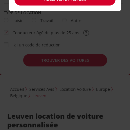
TYPE DE LOCATION
Loisir
Travail
Autre
Conducteur âgé de plus de 25 ans
J’ai un code de réduction
TROUVER DES VOITURES
Accueil
Services Avis
Location Voiture
Europe
Belgique
Leuven
Leuven location de voiture
personnalisée