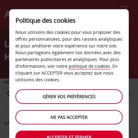
Menu
Politique des cookies
Welcome
Nous utilisons des cookies pour vous proposer des
to
offres personnalisées, pour des raisons analytiques
Location de voiture
Avis
et pour améliorer votre expérience sur notre site.
Nous partageons également nos données avec des
Hasselt
partenaires publicitaires et analytiques. Pour plus
d’informations, voir notre
politique de cookies
. En
cliquant sur ACCEPTER vous acceptez que nous
utilisions des cookies.
AGENCE DE DÉPART
GÉRER VOS PRÉFÉRENCES
Sélectionnez une autre agence de retour
NE PAS ACCEPTER
DATE DE DÉPART
DATE DE RETOUR
ACCEPTER ET FERMER