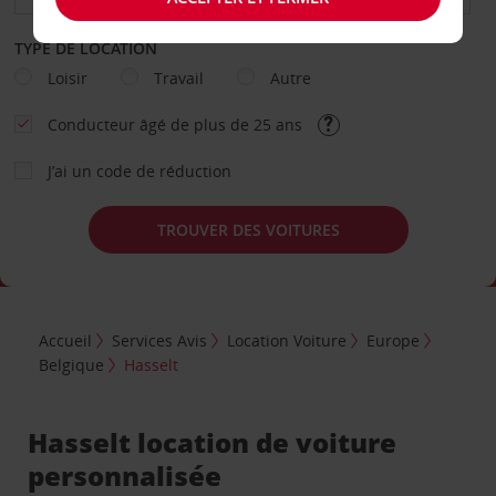
TYPE DE LOCATION
Loisir
Travail
Autre
Conducteur âgé de plus de 25 ans
J’ai un code de réduction
TROUVER DES VOITURES
Accueil
Services Avis
Location Voiture
Europe
Belgique
Hasselt
Hasselt location de voiture
personnalisée