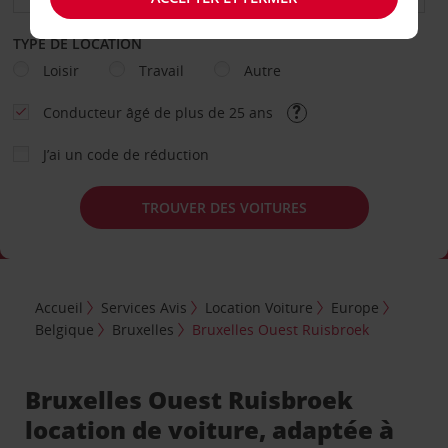
TYPE DE LOCATION
Loisir
Travail
Autre
Conducteur âgé de plus de 25 ans
J’ai un code de réduction
TROUVER DES VOITURES
Accueil
Services Avis
Location Voiture
Europe
Belgique
Bruxelles
Bruxelles Ouest Ruisbroek
Bruxelles Ouest Ruisbroek
location de voiture, adaptée à