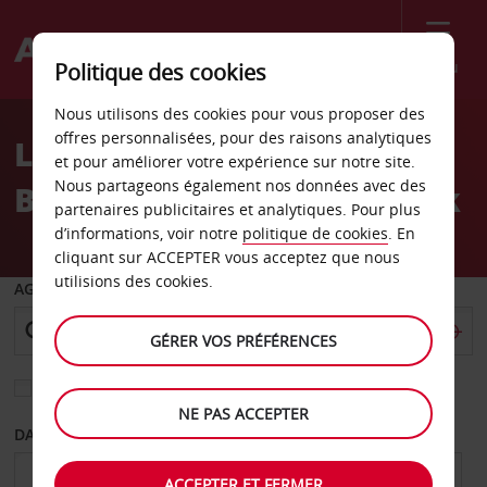
Menu
Politique des cookies
Welcome
Nous utilisons des cookies pour vous proposer des
to
offres personnalisées, pour des raisons analytiques
Location de voiture
Avis
et pour améliorer votre expérience sur notre site.
Nous partageons également nos données avec des
Bruxelles Ouest Ruisbroek
partenaires publicitaires et analytiques. Pour plus
d’informations, voir notre
politique de cookies
. En
cliquant sur ACCEPTER vous acceptez que nous
utilisions des cookies.
AGENCE DE DÉPART
GÉRER VOS PRÉFÉRENCES
Sélectionnez une autre agence de retour
NE PAS ACCEPTER
DATE DE DÉPART
DATE DE RETOUR
ACCEPTER ET FERMER