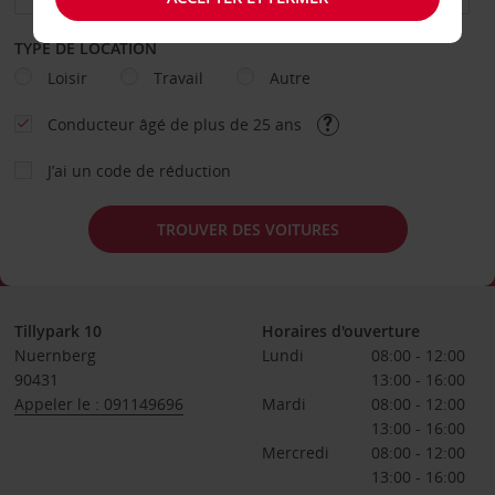
TYPE DE LOCATION
Loisir
Travail
Autre
Conducteur âgé de plus de 25 ans
J’ai un code de réduction
TROUVER DES VOITURES
Tillypark 10
Horaires d'ouverture
Nuernberg
Lundi
08:00 - 12:00
90431
13:00 - 16:00
Appeler le : 091149696
Mardi
08:00 - 12:00
13:00 - 16:00
Mercredi
08:00 - 12:00
13:00 - 16:00