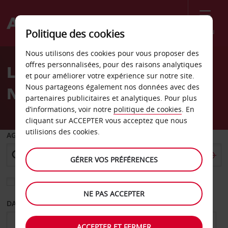
Menu
Politique des cookies
Welcome
Nous utilisons des cookies pour vous proposer des
to
offres personnalisées, pour des raisons analytiques
Location de voiture
Avis
et pour améliorer votre expérience sur notre site.
Nous partageons également nos données avec des
Nuremberg Ouest
partenaires publicitaires et analytiques. Pour plus
d’informations, voir notre
politique de cookies
. En
cliquant sur ACCEPTER vous acceptez que nous
utilisions des cookies.
AGENCE DE DÉPART
GÉRER VOS PRÉFÉRENCES
Sélectionnez une autre agence de retour
NE PAS ACCEPTER
DATE DE DÉPART
DATE DE RETOUR
ACCEPTER ET FERMER