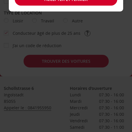
TYPE DE LOCATION
Loisir
Travail
Autre
Conducteur âgé de plus de 25 ans
J’ai un code de réduction
TROUVER DES VOITURES
Schollstrasse 6
Horaires d'ouverture
Ingolstadt
Lundi
07:30 - 16:00
85055
Mardi
07:30 - 16:00
Appeler le : 0841955950
Mercredi
07:30 - 16:00
Jeudi
07:30 - 16:00
Vendredi
07:30 - 16:00
Samedi
07:30 - 11:00