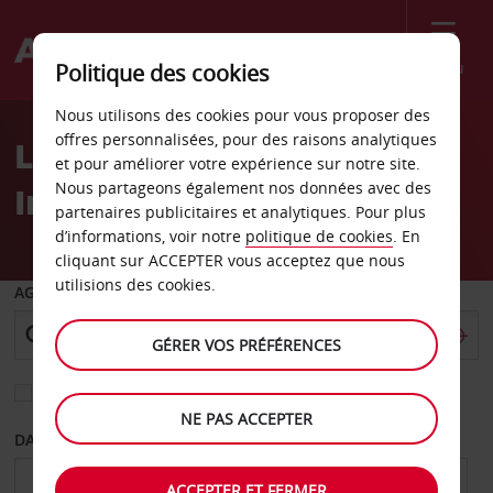
Menu
Politique des cookies
Welcome
Nous utilisons des cookies pour vous proposer des
to
offres personnalisées, pour des raisons analytiques
Location de voiture
Avis
et pour améliorer votre expérience sur notre site.
Nous partageons également nos données avec des
Ingolstadt
partenaires publicitaires et analytiques. Pour plus
d’informations, voir notre
politique de cookies
. En
cliquant sur ACCEPTER vous acceptez que nous
utilisions des cookies.
AGENCE DE DÉPART
GÉRER VOS PRÉFÉRENCES
Sélectionnez une autre agence de retour
NE PAS ACCEPTER
DATE DE DÉPART
DATE DE RETOUR
ACCEPTER ET FERMER