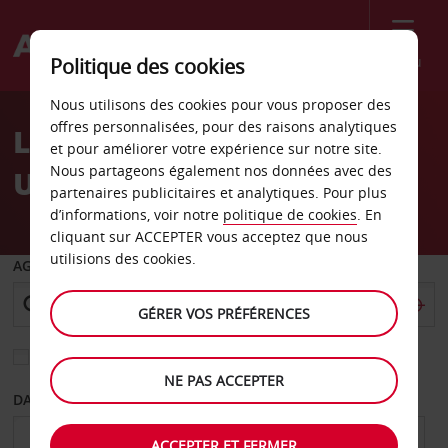
Menu
Politique des cookies
Welcome
Nous utilisons des cookies pour vous proposer des
to
offres personnalisées, pour des raisons analytiques
Location de voiture
Avis
et pour améliorer votre expérience sur notre site.
Nous partageons également nos données avec des
Unterschleißheim
partenaires publicitaires et analytiques. Pour plus
d’informations, voir notre
politique de cookies
. En
cliquant sur ACCEPTER vous acceptez que nous
utilisions des cookies.
AGENCE DE DÉPART
GÉRER VOS PRÉFÉRENCES
Sélectionnez une autre agence de retour
NE PAS ACCEPTER
DATE DE DÉPART
DATE DE RETOUR
ACCEPTER ET FERMER