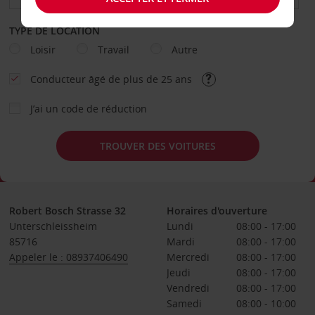
TYPE DE LOCATION
Loisir
Travail
Autre
Conducteur âgé de plus de 25 ans
J’ai un code de réduction
TROUVER DES VOITURES
Robert Bosch Strasse 32
Horaires d'ouverture
Unterschleissheim
Lundi
08:00 - 17:00
85716
Mardi
08:00 - 17:00
Appeler le : 08937406490
Mercredi
08:00 - 17:00
Jeudi
08:00 - 17:00
Vendredi
08:00 - 17:00
Samedi
08:00 - 10:00