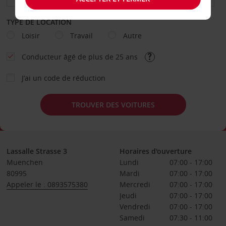
TYPE DE LOCATION
Loisir
Travail
Autre
Conducteur âgé de plus de 25 ans
J’ai un code de réduction
TROUVER DES VOITURES
Lassalle Strasse 3
Horaires d'ouverture
Muenchen
Lundi
07:00 - 17:00
80995
Mardi
07:00 - 17:00
Appeler le : 0893575380
Mercredi
07:00 - 17:00
Jeudi
07:00 - 17:00
Vendredi
07:00 - 17:00
Samedi
07:30 - 11:00