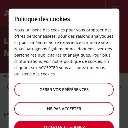
Menu
Politique des cookies
Welcome
Nous utilisons des cookies pour vous proposer des
to
offres personnalisées, pour des raisons analytiques
Location de voiture
Avis
et pour améliorer votre expérience sur notre site.
Nous partageons également nos données avec des
Munich Milbertshofen
partenaires publicitaires et analytiques. Pour plus
d’informations, voir notre
politique de cookies
. En
cliquant sur ACCEPTER vous acceptez que nous
utilisions des cookies.
AGENCE DE DÉPART
GÉRER VOS PRÉFÉRENCES
Sélectionnez une autre agence de retour
NE PAS ACCEPTER
DATE DE DÉPART
DATE DE RETOUR
ACCEPTER ET FERMER