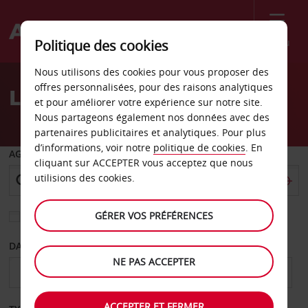
Menu
Politique des cookies
Welcome
Nous utilisons des cookies pour vous proposer des
to
offres personnalisées, pour des raisons analytiques
Location de voiture Cody
Avis
et pour améliorer votre expérience sur notre site.
Nous partageons également nos données avec des
partenaires publicitaires et analytiques. Pour plus
d’informations, voir notre
politique de cookies
. En
AGENCE DE DÉPART
cliquant sur ACCEPTER vous acceptez que nous
utilisions des cookies.
GÉRER VOS PRÉFÉRENCES
Sélectionnez une autre agence de retour
DATE DE DÉPART
DATE DE RETOUR
NE PAS ACCEPTER
ACCEPTER ET FERMER