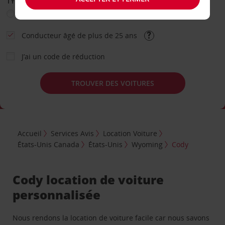
TYPE DE LOCATION
Loisir
Travail
Autre
Conducteur âgé de plus de 25 ans
J’ai un code de réduction
TROUVER DES VOITURES
Accueil
Services Avis
Location Voiture
États-Unis Canada
États-Unis
Wyoming
Cody
Cody location de voiture
personnalisée
Nous rendons la location de voiture facile car nous savons