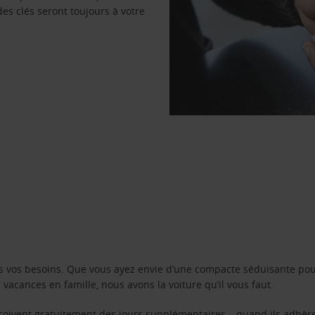
des clés seront toujours à votre
s vos besoins. Que vous ayez envie d’une compacte séduisante pou
acances en famille, nous avons la voiture qu’il vous faut.
reçoivent gratuitement des jours supplémentaires – quand ils adhèr