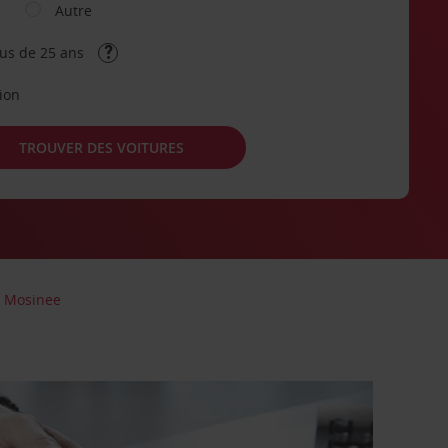
Autre
lus de 25 ans
tion
TROUVER DES VOITURES
Mosinee