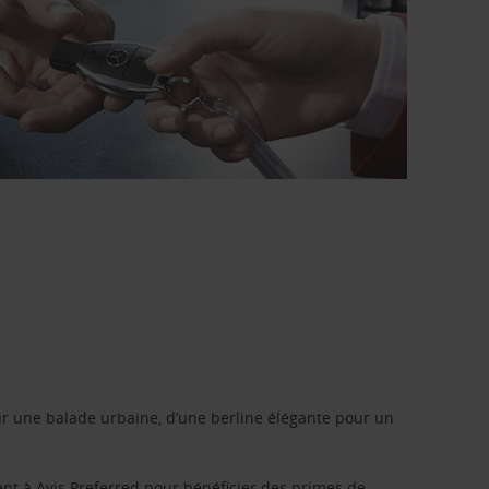
r une balade urbaine, d’une berline élégante pour un
ent à
Avis Preferred
pour bénéficier des primes de