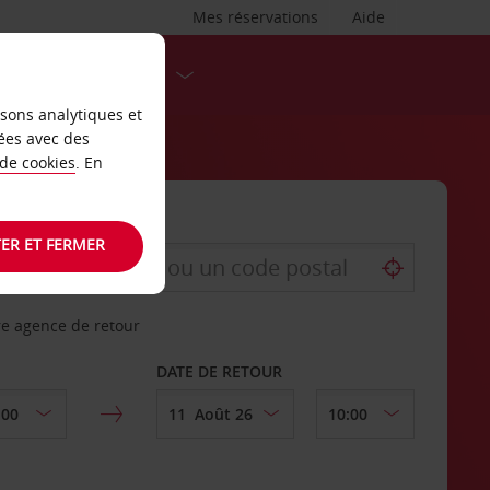
Mes réservations
Aide
DESTINATIONS
isons analytiques et
ées avec des
 de cookies
. En
ER ET FERMER
re agence de retour
DATE DE RETOUR