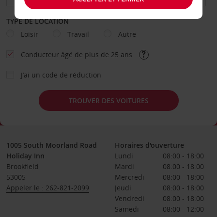
TYPE DE LOCATION
Loisir
Travail
Autre
Conducteur âgé de plus de 25 ans
J’ai un code de réduction
TROUVER DES VOITURES
1005 South Moorland Road
Horaires d'ouverture
Holiday Inn
Lundi
08:00 - 18:00
Brookfield
Mardi
08:00 - 18:00
53005
Mercredi
08:00 - 18:00
Appeler le : 262-821-2099
Jeudi
08:00 - 18:00
Vendredi
08:00 - 18:00
Samedi
08:00 - 12:00