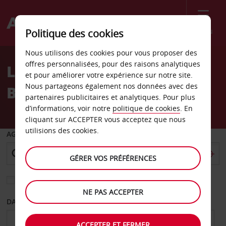
Menu
Politique des cookies
Welcome
Nous utilisons des cookies pour vous proposer des
to
offres personnalisées, pour des raisons analytiques
Location de voiture
Avis
et pour améliorer votre expérience sur notre site.
Nous partageons également nos données avec des
Brookfield Midway
partenaires publicitaires et analytiques. Pour plus
d’informations, voir notre
politique de cookies
. En
cliquant sur ACCEPTER vous acceptez que nous
utilisions des cookies.
AGENCE DE DÉPART
GÉRER VOS PRÉFÉRENCES
Sélectionnez une autre agence de retour
NE PAS ACCEPTER
DATE DE DÉPART
DATE DE RETOUR
ACCEPTER ET FERMER