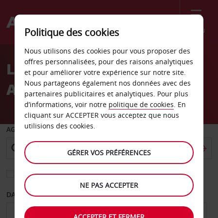
Menu
Politique des cookies
Welcome
Nous utilisons des cookies pour vous proposer des
to
offres personnalisées, pour des raisons analytiques
Location de voiture
Avis
et pour améliorer votre expérience sur notre site.
Nous partageons également nos données avec des
Aéroport de Walla Walla
partenaires publicitaires et analytiques. Pour plus
d’informations, voir notre
politique de cookies
. En
cliquant sur ACCEPTER vous acceptez que nous
utilisions des cookies.
AGENCE DE DÉPART
GÉRER VOS PRÉFÉRENCES
Sélectionnez une autre agence de retour
NE PAS ACCEPTER
DATE DE DÉPART
DATE DE RETOUR
ACCEPTER ET FERMER