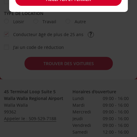
TYPE DE LOCATION
Loisir
Travail
Autre
Conducteur âgé de plus de 25 ans
J’ai un code de réduction
TROUVER DES VOITURES
45 Terminal Loop Suite 5
Horaires d'ouverture
Walla Walla Regional Airport
Lundi
09:00 - 16:00
Walla Walla
Mardi
09:00 - 16:00
99362
Mercredi
09:00 - 16:00
Appeler le : 509-529-7188
Jeudi
09:00 - 16:00
Vendredi
09:00 - 16:00
Samedi
12:00 - 16:00