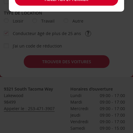
TYPE DE LOCATION
Loisir
Travail
Autre
Conducteur âgé de plus de 25 ans
J’ai un code de réduction
TROUVER DES VOITURES
9321 South Tacoma Way
Horaires d'ouverture
Lakewood
Lundi
09:00 - 17:00
98499
Mardi
09:00 - 17:00
Appeler le : 253-471-3907
Mercredi
09:00 - 17:00
Jeudi
09:00 - 17:00
Vendredi
09:00 - 17:00
Samedi
09:00 - 15:00