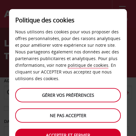
Menu
Politique des cookies
Welcome
Nous utilisons des cookies pour vous proposer des
to
offres personnalisées, pour des raisons analytiques
Location de voiture
Avis
et pour améliorer votre expérience sur notre site.
Nous partageons également nos données avec des
Tacoma
partenaires publicitaires et analytiques. Pour plus
d’informations, voir notre
politique de cookies
. En
cliquant sur ACCEPTER vous acceptez que nous
utilisions des cookies.
AGENCE DE DÉPART
GÉRER VOS PRÉFÉRENCES
Sélectionnez une autre agence de retour
NE PAS ACCEPTER
DATE DE DÉPART
DATE DE RETOUR
ACCEPTER ET FERMER