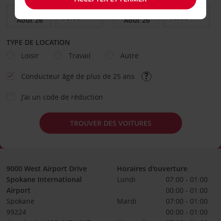
TYPE DE LOCATION
Loisir
Travail
Autre
Conducteur âgé de plus de 25 ans
J’ai un code de réduction
TROUVER DES VOITURES
9000 West Airport Drive
Horaires d'ouverture
Spokane International
Lundi
07:00 - 01:00
Airport
00:00 - 01:00
Spokane
Mardi
07:00 - 01:00
99224
00:00 - 01:00