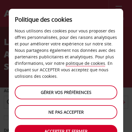
Menu
Politique des cookies
Welcome
Nous utilisons des cookies pour vous proposer des
to
offres personnalisées, pour des raisons analytiques
Location de voiture
Avis
et pour améliorer votre expérience sur notre site.
Nous partageons également nos données avec des
Aéroport international de
partenaires publicitaires et analytiques. Pour plus
Spokane
d’informations, voir notre
politique de cookies
. En
cliquant sur ACCEPTER vous acceptez que nous
utilisions des cookies.
AGENCE DE DÉPART
GÉRER VOS PRÉFÉRENCES
NE PAS ACCEPTER
Sélectionnez une autre agence de retour
DATE DE DÉPART
DATE DE RETOUR
ACCEPTER ET FERMER