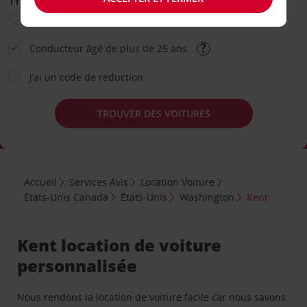
TYPE DE LOCATION
Loisir
Travail
Autre
Conducteur âgé de plus de 25 ans
J’ai un code de réduction
TROUVER DES VOITURES
Accueil
Services Avis
Location Voiture
États-Unis Canada
États-Unis
Washington
Kent
Kent location de voiture
personnalisée
Nous rendons la location de voiture facile car nous savons