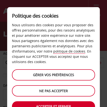
Menu
Politique des cookies
Welcome
Nous utilisons des cookies pour vous proposer des
to
offres personnalisées, pour des raisons analytiques
Location de voiture Kent
Avis
et pour améliorer votre expérience sur notre site.
Nous partageons également nos données avec des
partenaires publicitaires et analytiques. Pour plus
d’informations, voir notre
politique de cookies
. En
AGENCE DE DÉPART
cliquant sur ACCEPTER vous acceptez que nous
utilisions des cookies.
GÉRER VOS PRÉFÉRENCES
Sélectionnez une autre agence de retour
DATE DE DÉPART
DATE DE RETOUR
NE PAS ACCEPTER
ACCEPTER ET FERMER