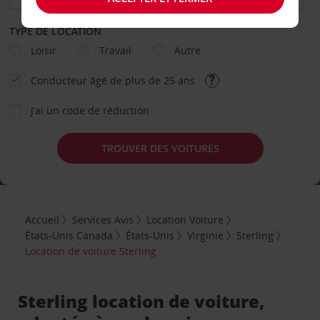
TYPE DE LOCATION
Loisir
Travail
Autre
Conducteur âgé de plus de 25 ans
J’ai un code de réduction
TROUVER DES VOITURES
Accueil
Services Avis
Location Voiture
États-Unis Canada
États-Unis
Virginie
Sterling
Location de voiture Sterling
Sterling location de voiture,