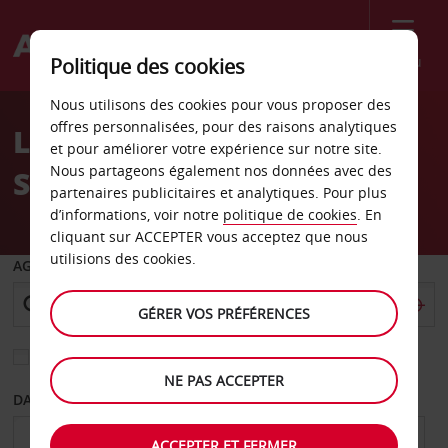
Menu
Politique des cookies
Welcome
Nous utilisons des cookies pour vous proposer des
to
offres personnalisées, pour des raisons analytiques
Location de voiture
Avis
et pour améliorer votre expérience sur notre site.
Nous partageons également nos données avec des
Sterling
partenaires publicitaires et analytiques. Pour plus
d’informations, voir notre
politique de cookies
. En
cliquant sur ACCEPTER vous acceptez que nous
utilisions des cookies.
AGENCE DE DÉPART
GÉRER VOS PRÉFÉRENCES
Sélectionnez une autre agence de retour
NE PAS ACCEPTER
DATE DE DÉPART
DATE DE RETOUR
ACCEPTER ET FERMER