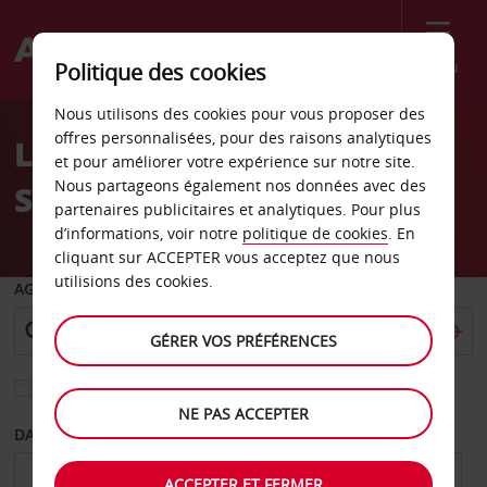
Menu
Politique des cookies
Welcome
Nous utilisons des cookies pour vous proposer des
to
offres personnalisées, pour des raisons analytiques
Location de voiture
Avis
et pour améliorer votre expérience sur notre site.
Nous partageons également nos données avec des
Springfield Virginie
partenaires publicitaires et analytiques. Pour plus
d’informations, voir notre
politique de cookies
. En
cliquant sur ACCEPTER vous acceptez que nous
utilisions des cookies.
AGENCE DE DÉPART
GÉRER VOS PRÉFÉRENCES
Sélectionnez une autre agence de retour
NE PAS ACCEPTER
DATE DE DÉPART
DATE DE RETOUR
ACCEPTER ET FERMER