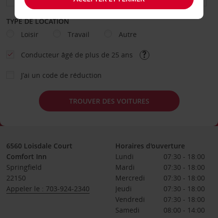
TYPE DE LOCATION
Loisir
Travail
Autre
Conducteur âgé de plus de 25 ans
J’ai un code de réduction
TROUVER DES VOITURES
6560 Loisdale Court
Horaires d'ouverture
Comfort Inn
Lundi
07:30 - 18:00
Springfield
Mardi
07:30 - 18:00
22150
Mercredi
07:30 - 18:00
Appeler le : 703-924-2340
Jeudi
07:30 - 18:00
Vendredi
07:30 - 18:00
Samedi
08:00 - 14:00