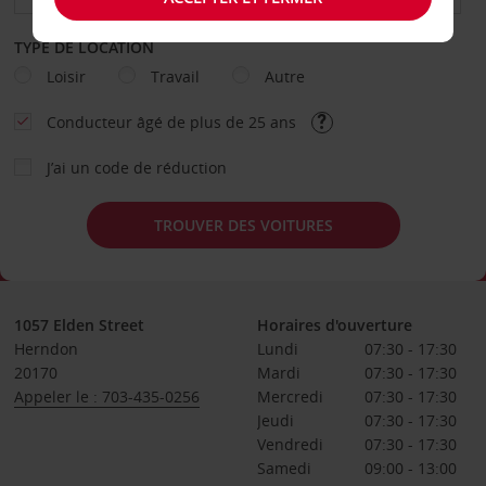
TYPE DE LOCATION
Loisir
Travail
Autre
Conducteur âgé de plus de 25 ans
J’ai un code de réduction
TROUVER DES VOITURES
1057 Elden Street
Horaires d'ouverture
Herndon
Lundi
07:30 - 17:30
20170
Mardi
07:30 - 17:30
Appeler le : 703-435-0256
Mercredi
07:30 - 17:30
Jeudi
07:30 - 17:30
Vendredi
07:30 - 17:30
Samedi
09:00 - 13:00