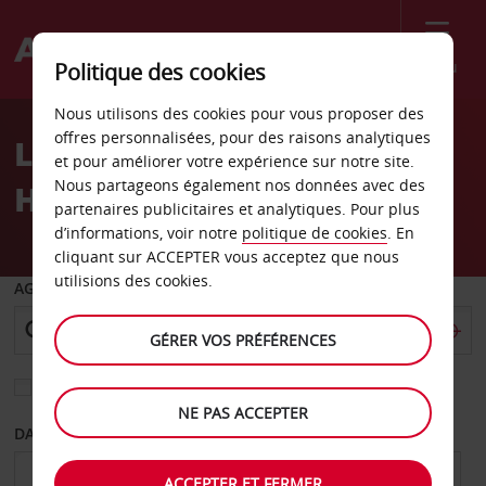
Menu
Politique des cookies
Welcome
Nous utilisons des cookies pour vous proposer des
to
offres personnalisées, pour des raisons analytiques
Location de voiture
Avis
et pour améliorer votre expérience sur notre site.
Nous partageons également nos données avec des
Herndon
partenaires publicitaires et analytiques. Pour plus
d’informations, voir notre
politique de cookies
. En
cliquant sur ACCEPTER vous acceptez que nous
utilisions des cookies.
AGENCE DE DÉPART
GÉRER VOS PRÉFÉRENCES
Sélectionnez une autre agence de retour
NE PAS ACCEPTER
DATE DE DÉPART
DATE DE RETOUR
ACCEPTER ET FERMER