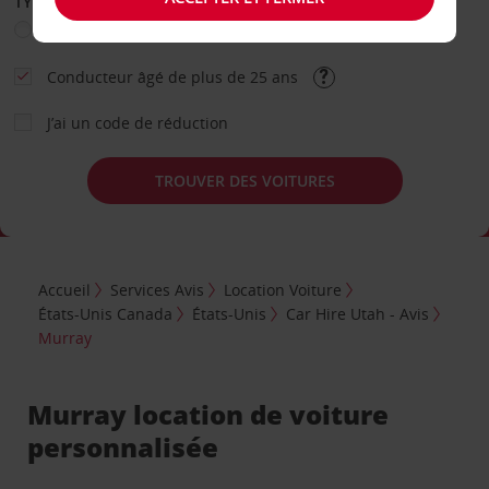
TYPE DE LOCATION
Loisir
Travail
Autre
Conducteur âgé de plus de 25 ans
J’ai un code de réduction
TROUVER DES VOITURES
Accueil
Services Avis
Location Voiture
États-Unis Canada
États-Unis
Car Hire Utah - Avis
Murray
Murray location de voiture
personnalisée