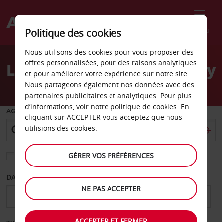
Menu
Politique des cookies
Welcome
Nous utilisons des cookies pour vous proposer des
to
offres personnalisées, pour des raisons analytiques
Location de voiture Murray
Avis
et pour améliorer votre expérience sur notre site.
Nous partageons également nos données avec des
partenaires publicitaires et analytiques. Pour plus
d’informations, voir notre
politique de cookies
. En
AGENCE DE DÉPART
cliquant sur ACCEPTER vous acceptez que nous
utilisions des cookies.
GÉRER VOS PRÉFÉRENCES
Sélectionnez une autre agence de retour
DATE DE DÉPART
DATE DE RETOUR
NE PAS ACCEPTER
ACCEPTER ET FERMER