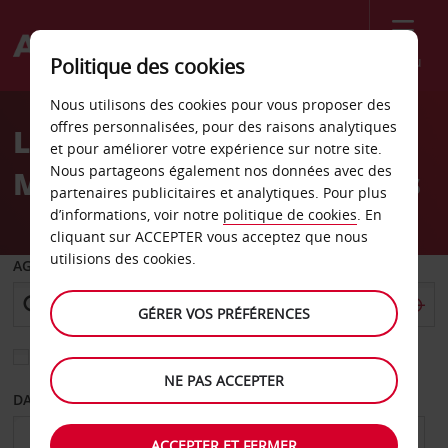
Menu
Politique des cookies
Welcome
Nous utilisons des cookies pour vous proposer des
to
offres personnalisées, pour des raisons analytiques
Location de voiture
Avis
et pour améliorer votre expérience sur notre site.
Nous partageons également nos données avec des
Memphis Tennessee Sears
partenaires publicitaires et analytiques. Pour plus
d’informations, voir notre
politique de cookies
. En
cliquant sur ACCEPTER vous acceptez que nous
utilisions des cookies.
AGENCE DE DÉPART
GÉRER VOS PRÉFÉRENCES
Sélectionnez une autre agence de retour
NE PAS ACCEPTER
DATE DE DÉPART
DATE DE RETOUR
ACCEPTER ET FERMER