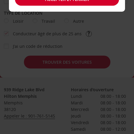
TYPE DE LOCATION
Loisir
Travail
Autre
Conducteur âgé de plus de 25 ans
J’ai un code de réduction
TROUVER DES VOITURES
939 Ridge Lake Blvd
Horaires d'ouverture
Hilton Memphis
Lundi
08:00 - 18:00
Memphis
Mardi
08:00 - 18:00
38120
Mercredi
08:00 - 18:00
Appeler le : 901-761-5145
Jeudi
08:00 - 18:00
Vendredi
08:00 - 18:00
Samedi
08:00 - 12:00