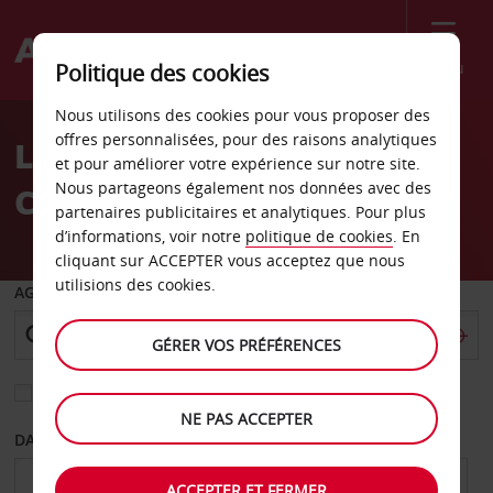
Menu
Politique des cookies
Welcome
Nous utilisons des cookies pour vous proposer des
to
offres personnalisées, pour des raisons analytiques
Location de voiture
Avis
et pour améliorer votre expérience sur notre site.
Nous partageons également nos données avec des
Collierville
partenaires publicitaires et analytiques. Pour plus
d’informations, voir notre
politique de cookies
. En
cliquant sur ACCEPTER vous acceptez que nous
utilisions des cookies.
AGENCE DE DÉPART
GÉRER VOS PRÉFÉRENCES
Sélectionnez une autre agence de retour
NE PAS ACCEPTER
DATE DE DÉPART
DATE DE RETOUR
ACCEPTER ET FERMER