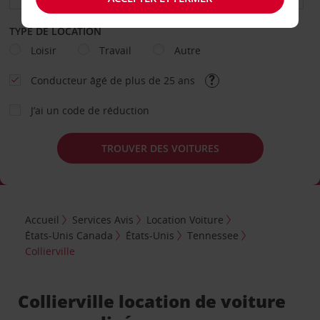
TYPE DE LOCATION
Loisir
Travail
Autre
Conducteur âgé de plus de 25 ans
J’ai un code de réduction
TROUVER DES VOITURES
Accueil
Services Avis
Location Voiture
États-Unis Canada
États-Unis
Tennessee
Collierville
Collierville location de voiture