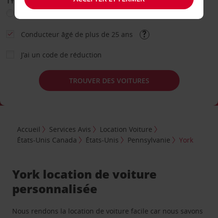
TYPE DE LOCATION
Loisir
Travail
Autre
Conducteur âgé de plus de 25 ans
J’ai un code de réduction
TROUVER DES VOITURES
Accueil
Services Avis
Location Voiture
États-Unis Canada
États-Unis
Pennsylvanie
York
York location de voiture
personnalisée
Nous rendons la location de voiture facile car nous savons