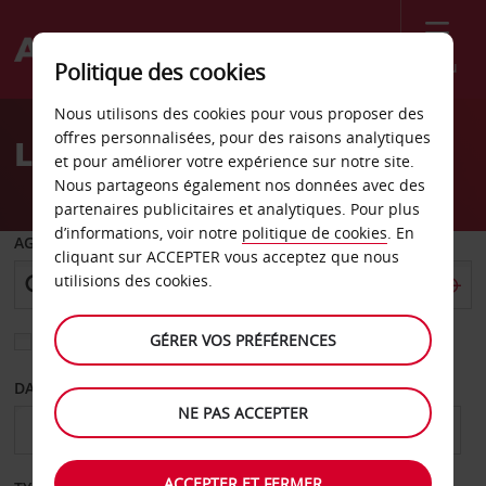
Menu
Politique des cookies
Welcome
Nous utilisons des cookies pour vous proposer des
to
offres personnalisées, pour des raisons analytiques
Location de voiture York
Avis
et pour améliorer votre expérience sur notre site.
Nous partageons également nos données avec des
partenaires publicitaires et analytiques. Pour plus
d’informations, voir notre
politique de cookies
. En
AGENCE DE DÉPART
cliquant sur ACCEPTER vous acceptez que nous
utilisions des cookies.
GÉRER VOS PRÉFÉRENCES
Sélectionnez une autre agence de retour
DATE DE DÉPART
DATE DE RETOUR
NE PAS ACCEPTER
ACCEPTER ET FERMER