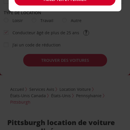
TYPE DE LOCATION
Loisir
Travail
Autre
Conducteur âgé de plus de 25 ans
J’ai un code de réduction
TROUVER DES VOITURES
Accueil
Services Avis
Location Voiture
États-Unis Canada
États-Unis
Pennsylvanie
Pittsburgh
Pittsburgh location de voiture