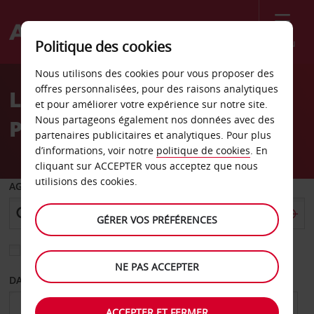
Menu
Politique des cookies
Welcome
Nous utilisons des cookies pour vous proposer des
to
offres personnalisées, pour des raisons analytiques
Location de voiture
Avis
et pour améliorer votre expérience sur notre site.
Nous partageons également nos données avec des
Pittsburgh
partenaires publicitaires et analytiques. Pour plus
d’informations, voir notre
politique de cookies
. En
cliquant sur ACCEPTER vous acceptez que nous
utilisions des cookies.
AGENCE DE DÉPART
GÉRER VOS PRÉFÉRENCES
Sélectionnez une autre agence de retour
NE PAS ACCEPTER
DATE DE DÉPART
DATE DE RETOUR
ACCEPTER ET FERMER