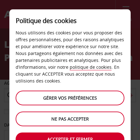
Menu
Politique des cookies
Welcome
Nous utilisons des cookies pour vous proposer des
to
offres personnalisées, pour des raisons analytiques
Location de voiture
Avis
et pour améliorer votre expérience sur notre site.
Nous partageons également nos données avec des
Philadelphie 30 Str Station
partenaires publicitaires et analytiques. Pour plus
d’informations, voir notre
politique de cookies
. En
cliquant sur ACCEPTER vous acceptez que nous
utilisions des cookies.
AGENCE DE DÉPART
GÉRER VOS PRÉFÉRENCES
Sélectionnez une autre agence de retour
NE PAS ACCEPTER
DATE DE DÉPART
DATE DE RETOUR
ACCEPTER ET FERMER