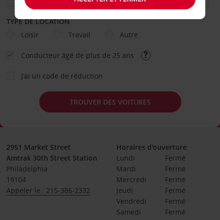
TYPE DE LOCATION
Loisir
Travail
Autre
Conducteur âgé de plus de 25 ans
J’ai un code de réduction
TROUVER DES VOITURES
2951 Market Street
Horaires d'ouverture
Amtrak 30th Street Station
Lundi
Fermé
Philadelphia
Mardi
Fermé
19104
Mercredi
Fermé
Appeler le : 215-386-2332
Jeudi
Fermé
Vendredi
Fermé
Samedi
Fermé