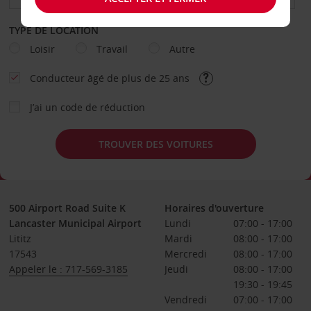
TYPE DE LOCATION
Loisir
Travail
Autre
Conducteur âgé de plus de 25 ans
J’ai un code de réduction
TROUVER DES VOITURES
500 Airport Road Suite K
Horaires d'ouverture
Lancaster Municipal Airport
Lundi
07:00 - 17:00
Lititz
Mardi
08:00 - 17:00
17543
Mercredi
08:00 - 17:00
Appeler le : 717-569-3185
Jeudi
08:00 - 17:00
19:30 - 19:45
Vendredi
07:00 - 17:00