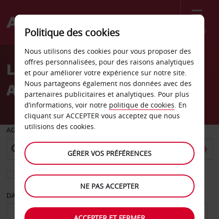
Menu
Politique des cookies
Welcome
Nous utilisons des cookies pour vous proposer des
to
offres personnalisées, pour des raisons analytiques
Location de voiture
Avis
et pour améliorer votre expérience sur notre site.
Nous partageons également nos données avec des
Aéroport de Lititz
partenaires publicitaires et analytiques. Pour plus
d’informations, voir notre
politique de cookies
. En
cliquant sur ACCEPTER vous acceptez que nous
utilisions des cookies.
AGENCE DE DÉPART
GÉRER VOS PRÉFÉRENCES
Sélectionnez une autre agence de retour
NE PAS ACCEPTER
DATE DE DÉPART
DATE DE RETOUR
ACCEPTER ET FERMER