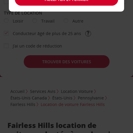
TYPE DE LOCATION
Loisir
Travail
Autre
Conducteur âgé de plus de 25 ans
J’ai un code de réduction
TROUVER DES VOITURES
Accueil
Services Avis
Location Voiture
États-Unis Canada
États-Unis
Pennsylvanie
Fairless Hills
Location de voiture Fairless Hills
Fairless Hills location de