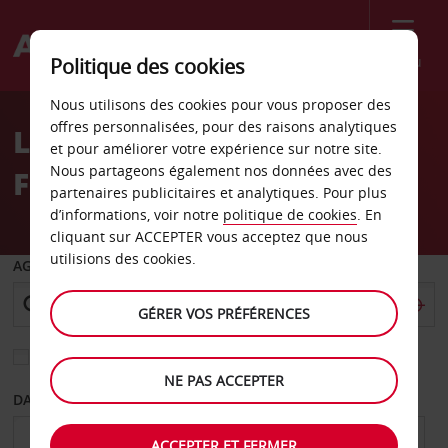
Menu
Politique des cookies
Welcome
Nous utilisons des cookies pour vous proposer des
to
offres personnalisées, pour des raisons analytiques
Location de voiture
Avis
et pour améliorer votre expérience sur notre site.
Nous partageons également nos données avec des
Fairless Hills
partenaires publicitaires et analytiques. Pour plus
d’informations, voir notre
politique de cookies
. En
cliquant sur ACCEPTER vous acceptez que nous
utilisions des cookies.
AGENCE DE DÉPART
GÉRER VOS PRÉFÉRENCES
Sélectionnez une autre agence de retour
NE PAS ACCEPTER
DATE DE DÉPART
DATE DE RETOUR
ACCEPTER ET FERMER