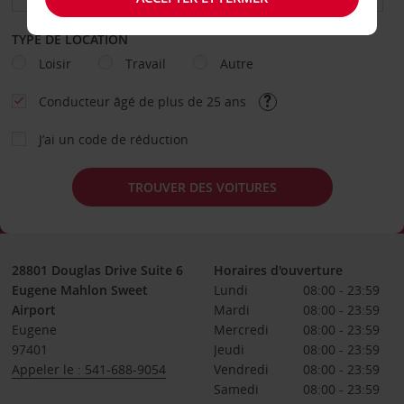
TYPE DE LOCATION
Loisir
Travail
Autre
Conducteur âgé de plus de 25 ans
J’ai un code de réduction
TROUVER DES VOITURES
28801 Douglas Drive Suite 6
Horaires d'ouverture
Eugene Mahlon Sweet
Lundi
08:00 - 23:59
Airport
Mardi
08:00 - 23:59
Eugene
Mercredi
08:00 - 23:59
97401
Jeudi
08:00 - 23:59
Appeler le : 541-688-9054
Vendredi
08:00 - 23:59
Samedi
08:00 - 23:59