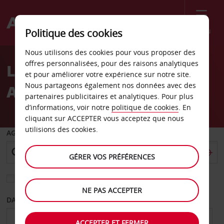
Menu
Politique des cookies
Welcome
Nous utilisons des cookies pour vous proposer des
to
offres personnalisées, pour des raisons analytiques
Location de voiture
Avis
et pour améliorer votre expérience sur notre site.
Nous partageons également nos données avec des
Aéroport d’Eugene
partenaires publicitaires et analytiques. Pour plus
d’informations, voir notre
politique de cookies
. En
cliquant sur ACCEPTER vous acceptez que nous
utilisions des cookies.
AGENCE DE DÉPART
GÉRER VOS PRÉFÉRENCES
Sélectionnez une autre agence de retour
NE PAS ACCEPTER
DATE DE DÉPART
DATE DE RETOUR
ACCEPTER ET FERMER