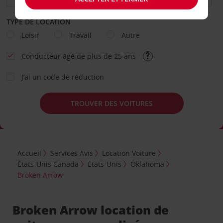
TYPE DE LOCATION
Loisir
Travail
Autre
Conducteur âgé de plus de 25 ans
J’ai un code de réduction
TROUVER DES VOITURES
Accueil
Services Avis
Location Voiture
États-Unis Canada
États-Unis
Oklahoma
Broken Arrow
Broken Arrow location de