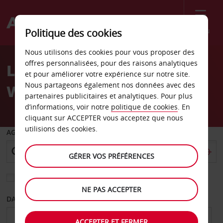
Menu
Politique des cookies
Welcome
Nous utilisons des cookies pour vous proposer des
to
offres personnalisées, pour des raisons analytiques
Location de voiture
Avis
et pour améliorer votre expérience sur notre site.
Nous partageons également nos données avec des
Westerville
partenaires publicitaires et analytiques. Pour plus
d’informations, voir notre
politique de cookies
. En
cliquant sur ACCEPTER vous acceptez que nous
utilisions des cookies.
AGENCE DE DÉPART
GÉRER VOS PRÉFÉRENCES
Sélectionnez une autre agence de retour
NE PAS ACCEPTER
DATE DE DÉPART
DATE DE RETOUR
ACCEPTER ET FERMER