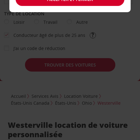
TYPE DE LOCATION
Loisir
Travail
Autre
Conducteur âgé de plus de 25 ans
J’ai un code de réduction
TROUVER DES VOITURES
Accueil
Services Avis
Location Voiture
États-Unis Canada
États-Unis
Ohio
Westerville
Westerville location de voiture
personnalisée