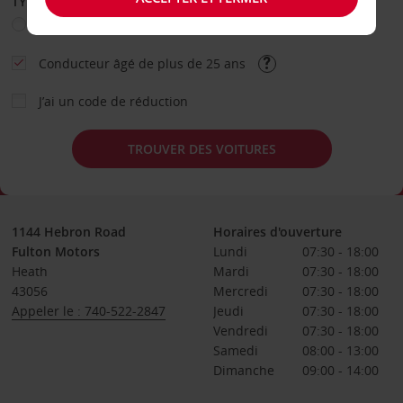
TYPE DE LOCATION
Loisir
Travail
Autre
Conducteur âgé de plus de 25 ans
J’ai un code de réduction
TROUVER DES VOITURES
1144 Hebron Road
Horaires d'ouverture
Fulton Motors
Lundi
07:30 - 18:00
Heath
Mardi
07:30 - 18:00
43056
Mercredi
07:30 - 18:00
Appeler le : 740-522-2847
Jeudi
07:30 - 18:00
Vendredi
07:30 - 18:00
Samedi
08:00 - 13:00
Dimanche
09:00 - 14:00