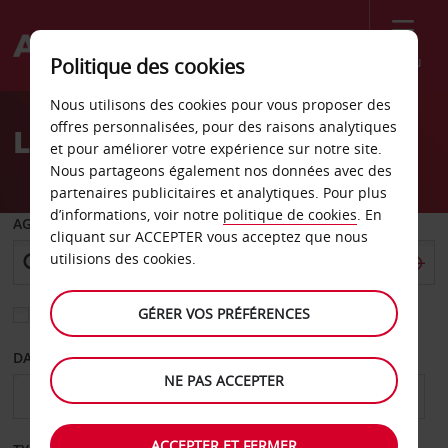
Menu
Politique des cookies
Welcome
Nous utilisons des cookies pour vous proposer des
to
offres personnalisées, pour des raisons analytiques
Location de voiture Heath
Avis
et pour améliorer votre expérience sur notre site.
Nous partageons également nos données avec des
partenaires publicitaires et analytiques. Pour plus
d’informations, voir notre
politique de cookies
. En
AGENCE DE DÉPART
cliquant sur ACCEPTER vous acceptez que nous
utilisions des cookies.
GÉRER VOS PRÉFÉRENCES
Sélectionnez une autre agence de retour
DATE DE DÉPART
DATE DE RETOUR
NE PAS ACCEPTER
ACCEPTER ET FERMER