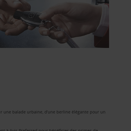
r une balade urbaine, d’une berline élégante pour un
ent à
Avis Preferred
pour bénéficier des primes de