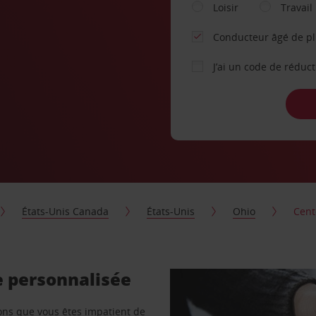
Loisir
Travail
Conducteur âgé de p
J’ai un code de réduc
États-Unis Canada
États-Unis
Ohio
Cent
e personnalisée
vons que vous êtes impatient de