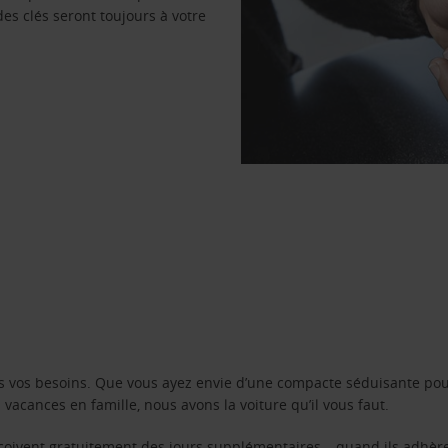
des clés seront toujours à votre
s vos besoins. Que vous ayez envie d’une compacte séduisante pou
acances en famille, nous avons la voiture qu’il vous faut.
reçoivent gratuitement des jours supplémentaires – quand ils adhèr