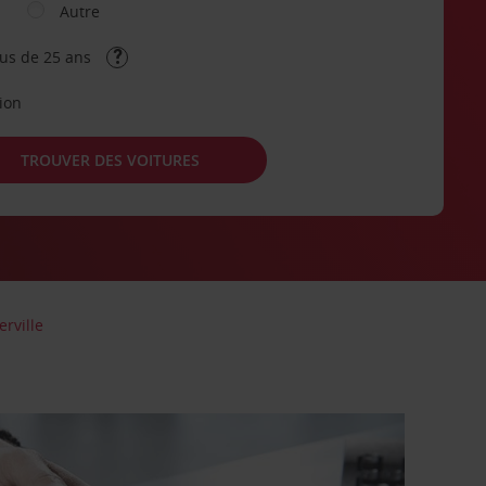
Autre
lus de 25 ans
tion
TROUVER DES VOITURES
erville