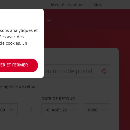
Mes réservations
Aide
DESTINATIONS
isons analytiques et
ées avec des
 de cookies
. En
ER ET FERMER
re agence de retour
DATE DE RETOUR