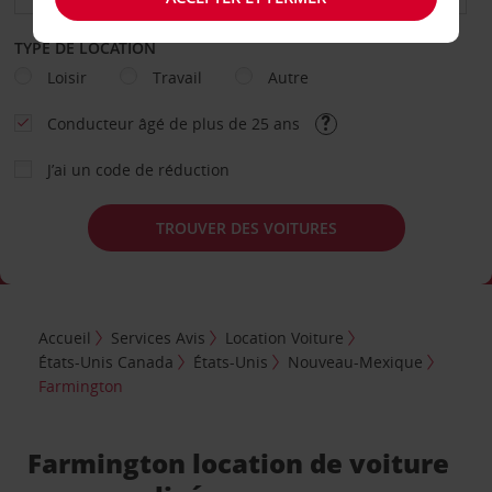
TYPE DE LOCATION
Loisir
Travail
Autre
Conducteur âgé de plus de 25 ans
J’ai un code de réduction
TROUVER DES VOITURES
Accueil
Services Avis
Location Voiture
États-Unis Canada
États-Unis
Nouveau-Mexique
Farmington
Farmington location de voiture