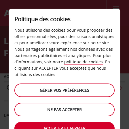
Menu
Politique des cookies
Welcome
Nous utilisons des cookies pour vous proposer des
to
offres personnalisées, pour des raisons analytiques
Location de voiture
Avis
et pour améliorer votre expérience sur notre site.
Nous partageons également nos données avec des
Farmington
partenaires publicitaires et analytiques. Pour plus
d’informations, voir notre
politique de cookies
. En
cliquant sur ACCEPTER vous acceptez que nous
utilisions des cookies.
AGENCE DE DÉPART
GÉRER VOS PRÉFÉRENCES
Sélectionnez une autre agence de retour
NE PAS ACCEPTER
DATE DE DÉPART
DATE DE RETOUR
ACCEPTER ET FERMER