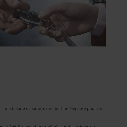
r une balade urbaine, d’une berline élégante pour un
ent à
Avis Preferred
pour bénéficier des primes de