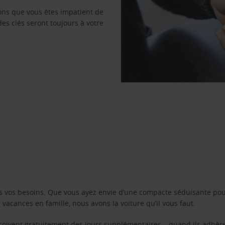
vons que vous êtes impatient de
des clés seront toujours à votre
s vos besoins. Que vous ayez envie d’une compacte séduisante pou
acances en famille, nous avons la voiture qu’il vous faut.
reçoivent gratuitement des jours supplémentaires – quand ils adhèr