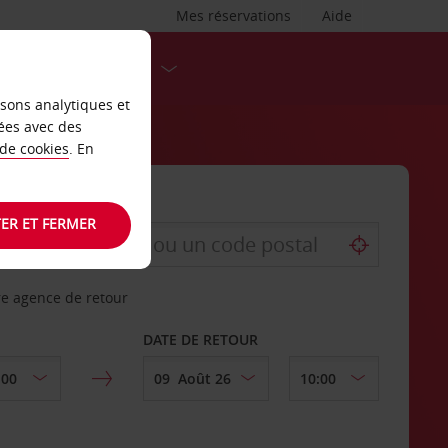
Mes réservations
Aide
DESTINATIONS
isons analytiques et
ées avec des
 de cookies
. En
ER ET FERMER
re agence de retour
DATE DE RETOUR