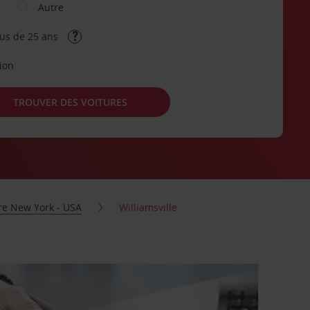
Autre
lus de 25 ans
tion
TROUVER DES VOITURES
ure New York - USA
Williamsville