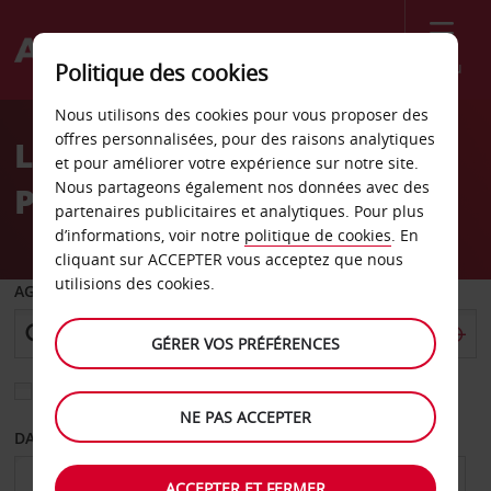
Menu
Politique des cookies
Welcome
Nous utilisons des cookies pour vous proposer des
to
offres personnalisées, pour des raisons analytiques
Location de voiture
Avis
et pour améliorer votre expérience sur notre site.
Nous partageons également nos données avec des
Poughkeepsie
partenaires publicitaires et analytiques. Pour plus
d’informations, voir notre
politique de cookies
. En
cliquant sur ACCEPTER vous acceptez que nous
utilisions des cookies.
AGENCE DE DÉPART
GÉRER VOS PRÉFÉRENCES
Sélectionnez une autre agence de retour
NE PAS ACCEPTER
DATE DE DÉPART
DATE DE RETOUR
ACCEPTER ET FERMER