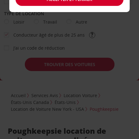
TYPE DE LOCATION
Loisir
Travail
Autre
Conducteur âgé de plus de 25 ans
J’ai un code de réduction
TROUVER DES VOITURES
Accueil
Services Avis
Location Voiture
États-Unis Canada
États-Unis
Location de Voiture New York - USA
Poughkeepsie
Poughkeepsie location de