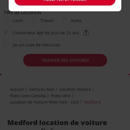
TYPE DE LOCATION
Loisir
Travail
Autre
Conducteur âgé de plus de 25 ans
J’ai un code de réduction
TROUVER DES VOITURES
Accueil
Services Avis
Location Voiture
États-Unis Canada
États-Unis
Location de Voiture New York - USA
Medford
Medford location de voiture