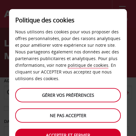
Menu
Politique des cookies
Welcome
Nous utilisons des cookies pour vous proposer des
to
offres personnalisées, pour des raisons analytiques
Location de voiture
Avis
et pour améliorer votre expérience sur notre site.
Nous partageons également nos données avec des
Medford
partenaires publicitaires et analytiques. Pour plus
d’informations, voir notre
politique de cookies
. En
cliquant sur ACCEPTER vous acceptez que nous
utilisions des cookies.
AGENCE DE DÉPART
GÉRER VOS PRÉFÉRENCES
Sélectionnez une autre agence de retour
NE PAS ACCEPTER
DATE DE DÉPART
DATE DE RETOUR
ACCEPTER ET FERMER