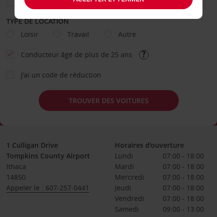
TYPE DE LOCATION
Loisir
Travail
Autre
Conducteur âgé de plus de 25 ans
J’ai un code de réduction
TROUVER DES VOITURES
1 Culligan Drive
Horaires d'ouverture
Tompkins County Airport
Lundi
07:00 - 18:00
Ithaca
Mardi
07:00 - 18:00
14850
Mercredi
07:00 - 18:00
Appeler le : 607-257-0441
Jeudi
07:00 - 18:00
Vendredi
07:00 - 18:00
Samedi
09:00 - 13:00