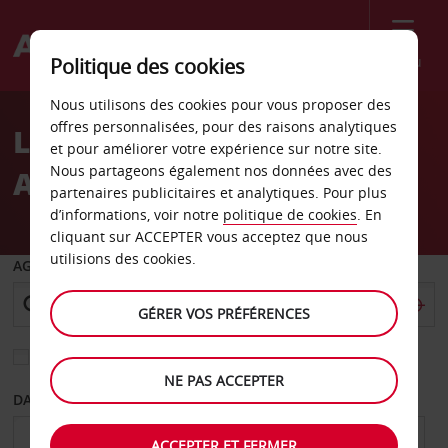
Menu
Politique des cookies
Welcome
Nous utilisons des cookies pour vous proposer des
to
offres personnalisées, pour des raisons analytiques
Location de voiture
Avis
et pour améliorer votre expérience sur notre site.
Nous partageons également nos données avec des
Aéroport d’Ithaca
partenaires publicitaires et analytiques. Pour plus
d’informations, voir notre
politique de cookies
. En
cliquant sur ACCEPTER vous acceptez que nous
utilisions des cookies.
AGENCE DE DÉPART
GÉRER VOS PRÉFÉRENCES
Sélectionnez une autre agence de retour
NE PAS ACCEPTER
DATE DE DÉPART
DATE DE RETOUR
ACCEPTER ET FERMER