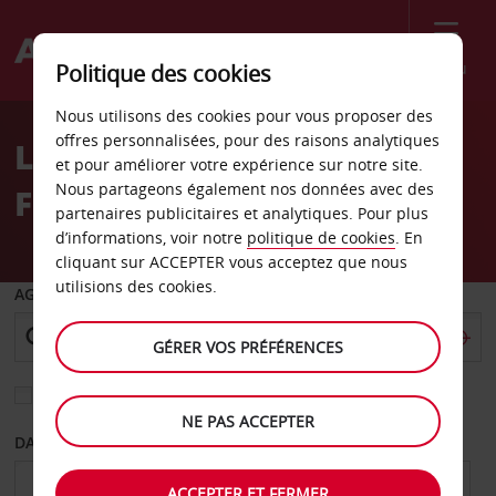
Menu
Politique des cookies
Welcome
Nous utilisons des cookies pour vous proposer des
to
offres personnalisées, pour des raisons analytiques
Location de voiture
Avis
et pour améliorer votre expérience sur notre site.
Nous partageons également nos données avec des
Farmingdale
partenaires publicitaires et analytiques. Pour plus
d’informations, voir notre
politique de cookies
. En
cliquant sur ACCEPTER vous acceptez que nous
utilisions des cookies.
AGENCE DE DÉPART
GÉRER VOS PRÉFÉRENCES
Sélectionnez une autre agence de retour
NE PAS ACCEPTER
DATE DE DÉPART
DATE DE RETOUR
ACCEPTER ET FERMER