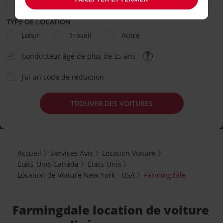
TYPE DE LOCATION
Loisir
Travail
Autre
Conducteur âgé de plus de 25 ans
J’ai un code de réduction
TROUVER DES VOITURES
Accueil
Services Avis
Location Voiture
États-Unis Canada
États-Unis
Location de Voiture New York - USA
Farmingdale
Farmingdale location de voiture