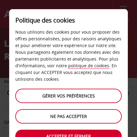
Menu
Politique des cookies
Welcome
Nous utilisons des cookies pour vous proposer des
to
offres personnalisées, pour des raisons analytiques
Location de voiture Toms
Avis
et pour améliorer votre expérience sur notre site.
Nous partageons également nos données avec des
River
partenaires publicitaires et analytiques. Pour plus
d’informations, voir notre
politique de cookies
. En
cliquant sur ACCEPTER vous acceptez que nous
utilisions des cookies.
AGENCE DE DÉPART
GÉRER VOS PRÉFÉRENCES
Sélectionnez une autre agence de retour
NE PAS ACCEPTER
DATE DE DÉPART
DATE DE RETOUR
ACCEPTER ET FERMER