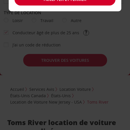
TYPE DE LOCATION
Loisir
Travail
Autre
Conducteur âgé de plus de 25 ans
J’ai un code de réduction
TROUVER DES VOITURES
Accueil
Services Avis
Location Voiture
États-Unis Canada
États-Unis
Location de Voiture New Jersey - USA
Toms River
Toms River location de voiture