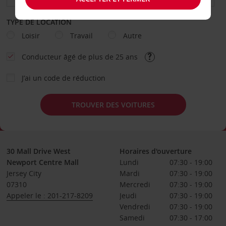
TYPE DE LOCATION
Loisir
Travail
Autre
Conducteur âgé de plus de 25 ans
J’ai un code de réduction
TROUVER DES VOITURES
30 Mall Drive West
Horaires d'ouverture
Newport Centre Mall
Lundi
07:30 - 19:00
Jersey City
Mardi
07:30 - 19:00
07310
Mercredi
07:30 - 19:00
Appeler le : 201-217-8209
Jeudi
07:30 - 19:00
Vendredi
07:30 - 19:00
Samedi
07:30 - 17:00