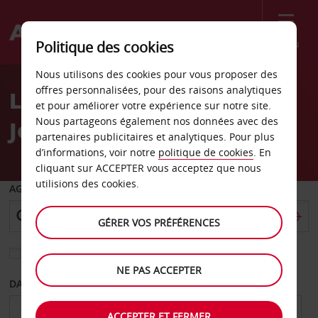
Menu
Politique des cookies
Welcome
Nous utilisons des cookies pour vous proposer des
to
offres personnalisées, pour des raisons analytiques
Location de voiture
Avis
et pour améliorer votre expérience sur notre site.
Nous partageons également nos données avec des
Jersey - Ville
partenaires publicitaires et analytiques. Pour plus
d’informations, voir notre
politique de cookies
. En
cliquant sur ACCEPTER vous acceptez que nous
utilisions des cookies.
AGENCE DE DÉPART
GÉRER VOS PRÉFÉRENCES
Sélectionnez une autre agence de retour
NE PAS ACCEPTER
DATE DE DÉPART
DATE DE RETOUR
ACCEPTER ET FERMER