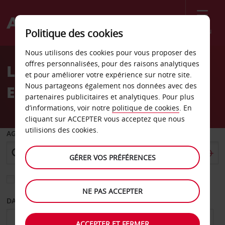
Menu
Politique des cookies
Welcome
Nous utilisons des cookies pour vous proposer des
to
offres personnalisées, pour des raisons analytiques
Location de voiture
Avis
et pour améliorer votre expérience sur notre site.
Nous partageons également nos données avec des
Eatontown
partenaires publicitaires et analytiques. Pour plus
d’informations, voir notre
politique de cookies
. En
cliquant sur ACCEPTER vous acceptez que nous
utilisions des cookies.
AGENCE DE DÉPART
GÉRER VOS PRÉFÉRENCES
Sélectionnez une autre agence de retour
NE PAS ACCEPTER
DATE DE DÉPART
DATE DE RETOUR
ACCEPTER ET FERMER