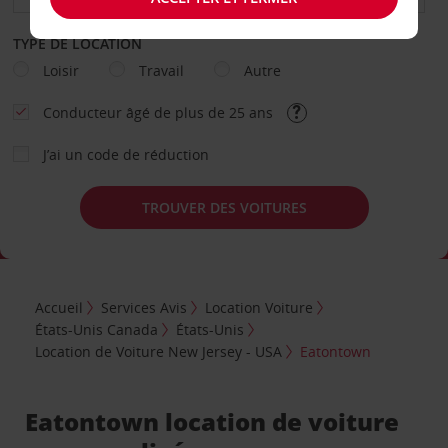
TYPE DE LOCATION
Loisir
Travail
Autre
Conducteur âgé de plus de 25 ans
J’ai un code de réduction
TROUVER DES VOITURES
Accueil
Services Avis
Location Voiture
États-Unis Canada
États-Unis
Location de Voiture New Jersey - USA
Eatontown
Eatontown location de voiture