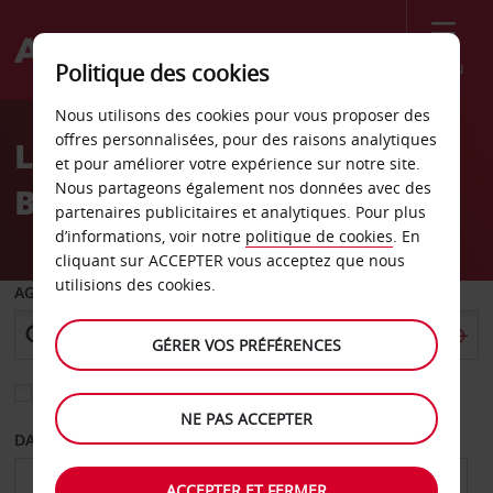
Menu
Politique des cookies
Welcome
Nous utilisons des cookies pour vous proposer des
to
offres personnalisées, pour des raisons analytiques
Location de voiture
Avis
et pour améliorer votre expérience sur notre site.
Nous partageons également nos données avec des
Basking Ridge
partenaires publicitaires et analytiques. Pour plus
d’informations, voir notre
politique de cookies
. En
cliquant sur ACCEPTER vous acceptez que nous
utilisions des cookies.
AGENCE DE DÉPART
GÉRER VOS PRÉFÉRENCES
Sélectionnez une autre agence de retour
NE PAS ACCEPTER
DATE DE DÉPART
DATE DE RETOUR
ACCEPTER ET FERMER