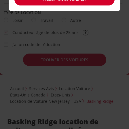
TYPE DE LOCATION
Loisir
Travail
Autre
Conducteur âgé de plus de 25 ans
J’ai un code de réduction
TROUVER DES VOITURES
Accueil
Services Avis
Location Voiture
États-Unis Canada
États-Unis
Location de Voiture New Jersey - USA
Basking Ridge
Basking Ridge location de