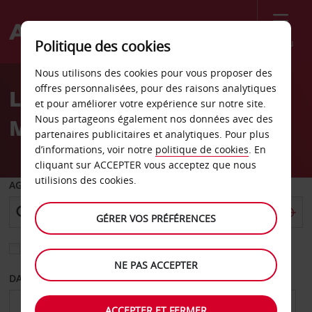
Menu
Politique des cookies
Welcome
Nous utilisons des cookies pour vous proposer des
to
offres personnalisées, pour des raisons analytiques
Location de voiture
Avis
et pour améliorer votre expérience sur notre site.
Nous partageons également nos données avec des
Manchester
partenaires publicitaires et analytiques. Pour plus
d’informations, voir notre
politique de cookies
. En
cliquant sur ACCEPTER vous acceptez que nous
utilisions des cookies.
AGENCE DE DÉPART
GÉRER VOS PRÉFÉRENCES
Sélectionnez une autre agence de retour
NE PAS ACCEPTER
DATE DE DÉPART
DATE DE RETOUR
ACCEPTER ET FERMER