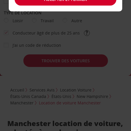
TYPE DE LOCATION
Loisir
Travail
Autre
Conducteur âgé de plus de 25 ans
J’ai un code de réduction
TROUVER DES VOITURES
Accueil
Services Avis
Location Voiture
États-Unis Canada
États-Unis
New Hampshire
Manchester
Location de voiture Manchester
Manchester location de voiture,