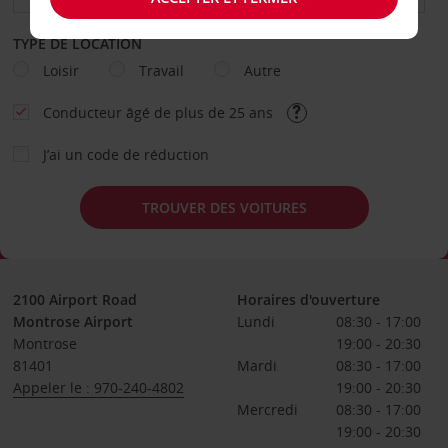
TYPE DE LOCATION
Loisir
Travail
Autre
Conducteur âgé de plus de 25 ans
J’ai un code de réduction
TROUVER DES VOITURES
2100 Airport Road
Horaires d'ouverture
Montrose Airport
Lundi
08:30 - 17:00
Montrose
19:00 - 20:30
81401
Mardi
08:30 - 17:00
Appeler le : 970-240-4802
19:00 - 20:30
Mercredi
08:30 - 17:00
19:00 - 20:30