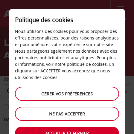
Menu
Politique des cookies
Welcome
Nous utilisons des cookies pour vous proposer des
to
offres personnalisées, pour des raisons analytiques
Location de voiture
Avis
et pour améliorer votre expérience sur notre site.
Nous partageons également nos données avec des
Aéroport de Montrose
partenaires publicitaires et analytiques. Pour plus
d’informations, voir notre
politique de cookies
. En
cliquant sur ACCEPTER vous acceptez que nous
utilisions des cookies.
AGENCE DE DÉPART
GÉRER VOS PRÉFÉRENCES
Sélectionnez une autre agence de retour
NE PAS ACCEPTER
DATE DE DÉPART
DATE DE RETOUR
ACCEPTER ET FERMER