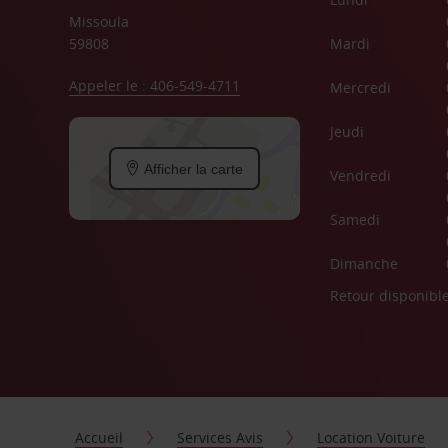
Missoula
59808
Mardi
Appeler le : 406-549-4711
Mercredi
Jeudi
Afficher la carte
Vendredi
Samedi
Dimanche
Retour disponibl
Accueil
Services Avis
Location Voiture