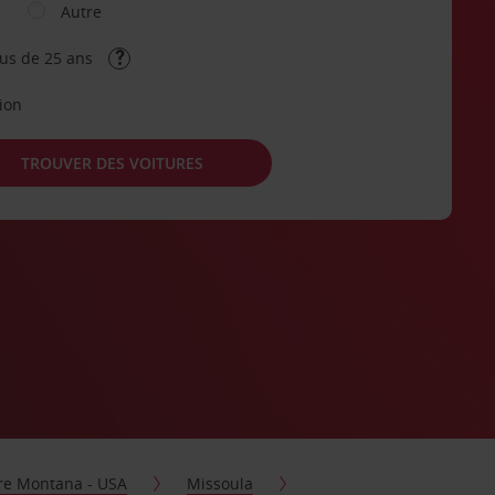
Autre
lus de 25 ans
tion
TROUVER DES VOITURES
ure Montana - USA
Missoula