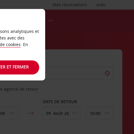
Mes réservations
Aide
DESTINATIONS
isons analytiques et
ées avec des
 de cookies
. En
ER ET FERMER
re agence de retour
DATE DE RETOUR