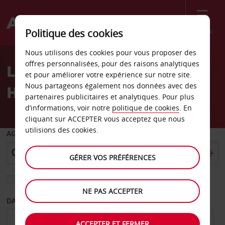
Menu
Politique des cookies
Welcome
Nous utilisons des cookies pour vous proposer des
to
offres personnalisées, pour des raisons analytiques
Location de voiture
Avis
et pour améliorer votre expérience sur notre site.
Nous partageons également nos données avec des
Hazelwood, Missouri
partenaires publicitaires et analytiques. Pour plus
d’informations, voir notre
politique de cookies
. En
cliquant sur ACCEPTER vous acceptez que nous
utilisions des cookies.
AGENCE DE DÉPART
GÉRER VOS PRÉFÉRENCES
Sélectionnez une autre agence de retour
NE PAS ACCEPTER
DATE DE DÉPART
DATE DE RETOUR
ACCEPTER ET FERMER