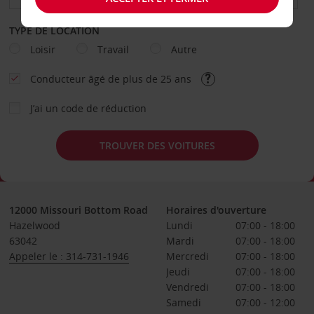
TYPE DE LOCATION
Loisir
Travail
Autre
Conducteur âgé de plus de 25 ans
J’ai un code de réduction
TROUVER DES VOITURES
12000 Missouri Bottom Road
Horaires d'ouverture
Hazelwood
Lundi
07:00 - 18:00
63042
Mardi
07:00 - 18:00
Appeler le : 314-731-1946
Mercredi
07:00 - 18:00
Jeudi
07:00 - 18:00
Vendredi
07:00 - 18:00
Samedi
07:00 - 12:00