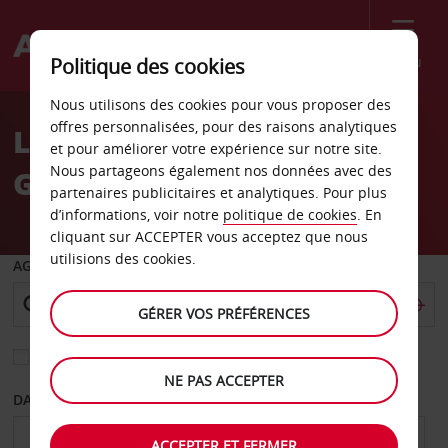
Menu
Politique des cookies
Welcome
Nous utilisons des cookies pour vous proposer des
to
offres personnalisées, pour des raisons analytiques
Location de voiture East
Avis
et pour améliorer votre expérience sur notre site.
Nous partageons également nos données avec des
Glacier Park
partenaires publicitaires et analytiques. Pour plus
d’informations, voir notre
politique de cookies
. En
cliquant sur ACCEPTER vous acceptez que nous
utilisions des cookies.
AGENCE DE DÉPART
GÉRER VOS PRÉFÉRENCES
Sélectionnez une autre agence de retour
NE PAS ACCEPTER
DATE DE DÉPART
DATE DE RETOUR
ACCEPTER ET FERMER