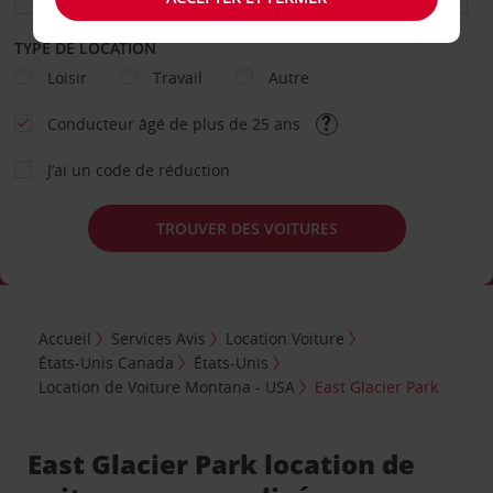
TYPE DE LOCATION
Loisir
Travail
Autre
Conducteur âgé de plus de 25 ans
J’ai un code de réduction
TROUVER DES VOITURES
Accueil
Services Avis
Location Voiture
États-Unis Canada
États-Unis
Location de Voiture Montana - USA
East Glacier Park
East Glacier Park location de