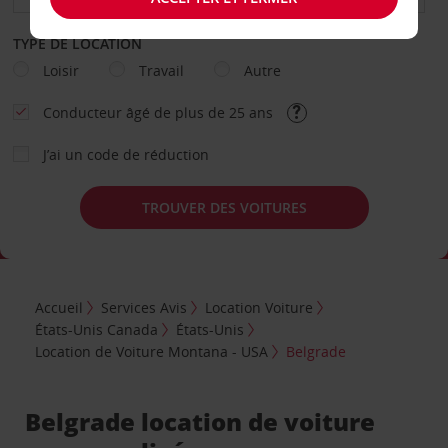
TYPE DE LOCATION
Loisir
Travail
Autre
Conducteur âgé de plus de 25 ans
J’ai un code de réduction
TROUVER DES VOITURES
Accueil
Services Avis
Location Voiture
États-Unis Canada
États-Unis
Location de Voiture Montana - USA
Belgrade
Belgrade location de voiture