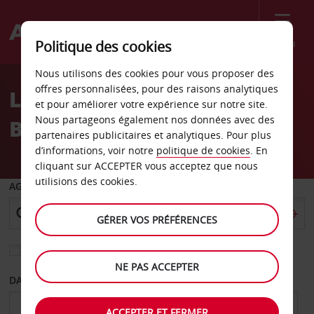
Menu
Politique des cookies
Welcome
Nous utilisons des cookies pour vous proposer des
to
offres personnalisées, pour des raisons analytiques
Location de voiture
Avis
et pour améliorer votre expérience sur notre site.
Nous partageons également nos données avec des
Belgrade
partenaires publicitaires et analytiques. Pour plus
d’informations, voir notre
politique de cookies
. En
cliquant sur ACCEPTER vous acceptez que nous
utilisions des cookies.
AGENCE DE DÉPART
GÉRER VOS PRÉFÉRENCES
Sélectionnez une autre agence de retour
NE PAS ACCEPTER
DATE DE DÉPART
DATE DE RETOUR
ACCEPTER ET FERMER