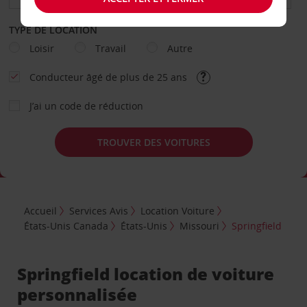
TYPE DE LOCATION
Loisir
Travail
Autre
Conducteur âgé de plus de 25 ans
J’ai un code de réduction
TROUVER DES VOITURES
Accueil
Services Avis
Location Voiture
États-Unis Canada
États-Unis
Missouri
Springfield
Springfield location de voiture
personnalisée