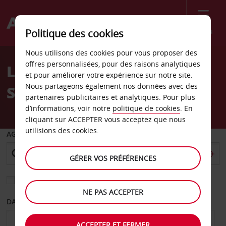
Menu
Politique des cookies
Welcome
Nous utilisons des cookies pour vous proposer des
to
offres personnalisées, pour des raisons analytiques
Location de voiture
Avis
et pour améliorer votre expérience sur notre site.
Nous partageons également nos données avec des
Springfield
partenaires publicitaires et analytiques. Pour plus
d’informations, voir notre
politique de cookies
. En
cliquant sur ACCEPTER vous acceptez que nous
utilisions des cookies.
AGENCE DE DÉPART
GÉRER VOS PRÉFÉRENCES
Sélectionnez une autre agence de retour
NE PAS ACCEPTER
DATE DE DÉPART
DATE DE RETOUR
ACCEPTER ET FERMER