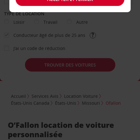
TYPE DE LOCATION
Loisir
Travail
Autre
Conducteur âgé de plus de 25 ans
J’ai un code de réduction
TROUVER DES VOITURES
Accueil
Services Avis
Location Voiture
États-Unis Canada
États-Unis
Missouri
Ofallon
O’Fallon location de voiture
personnalisée