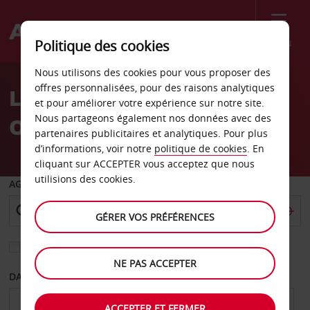
Menu
Politique des cookies
Welcome
Nous utilisons des cookies pour vous proposer des
to
offres personnalisées, pour des raisons analytiques
Location de voiture
Avis
et pour améliorer votre expérience sur notre site.
Nous partageons également nos données avec des
Ofallon
partenaires publicitaires et analytiques. Pour plus
d’informations, voir notre
politique de cookies
. En
cliquant sur ACCEPTER vous acceptez que nous
utilisions des cookies.
AGENCE DE DÉPART
GÉRER VOS PRÉFÉRENCES
Sélectionnez une autre agence de retour
NE PAS ACCEPTER
DATE DE DÉPART
DATE DE RETOUR
ACCEPTER ET FERMER