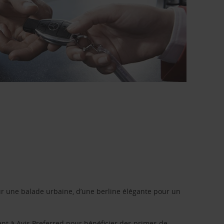
r une balade urbaine, d’une berline élégante pour un
ent à
Avis Preferred
pour bénéficier des primes de