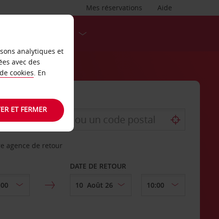
Mes réservations
Aide
DESTINATIONS
isons analytiques et
ées avec des
 de cookies
. En
ER ET FERMER
re agence de retour
DATE DE RETOUR