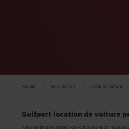
Accueil
Services Avis
Location Voiture
Gulfport location de voiture 
Nous rendons la location de voiture facile car nous sa