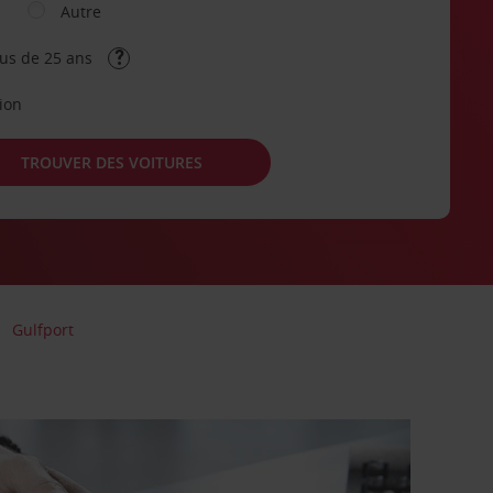
Autre
lus de 25 ans
tion
TROUVER DES VOITURES
Gulfport