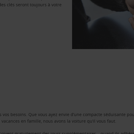
des clés seront toujours à votre
s vos besoins. Que vous ayez envie d’une compacte séduisante pou
acances en famille, nous avons la voiture qu’il vous faut.
reçoivent gratuitement des jours supplémentaires – quand ils adhèr