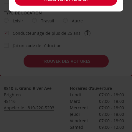
TYPE DE LOCATION
Loisir
Travail
Autre
Conducteur âgé de plus de 25 ans
J’ai un code de réduction
TROUVER DES VOITURES
9810 E. Grand River Ave
Horaires d'ouverture
Brighton
Lundi
07:00 - 18:00
48116
Mardi
07:00 - 18:00
Appeler le : 810-220-5203
Mercredi
07:00 - 18:00
Jeudi
07:00 - 18:00
Vendredi
07:00 - 18:00
Samedi
09:00 - 12:00