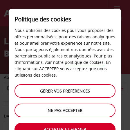
Menu
Politique des cookies
Welcome
Nous utilisons des cookies pour vous proposer des
to
offres personnalisées, pour des raisons analytiques
Location de voiture
Avis
et pour améliorer votre expérience sur notre site.
Nous partageons également nos données avec des
Brighton, États-Unis
partenaires publicitaires et analytiques. Pour plus
d’informations, voir notre
politique de cookies
. En
cliquant sur ACCEPTER vous acceptez que nous
utilisions des cookies.
AGENCE DE DÉPART
GÉRER VOS PRÉFÉRENCES
Sélectionnez une autre agence de retour
NE PAS ACCEPTER
DATE DE DÉPART
DATE DE RETOUR
ACCEPTER ET FERMER